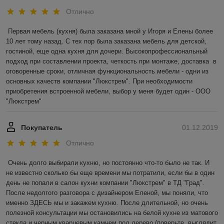
Отлично
Первая мебель (кухня) была заказана мной у Игоря и Елены более 
10 лет тому назад. С тех пор была заказана мебель для детской, 
гостиной, еще одна кухня для дочери. Высокопрофессиональный 
подход при составлении проекта, четкость при монтаже, доставка  в 
оговоренные сроки, отличная функциональность мебели - одни из 
основных качеств компании "Люкстрем". При необходимости 
приобретения встроенной мебели, выбор у меня будет один - ООО 
"Люкстрем"
Покупатель
01.12.2019
Отлично
Очень долго выбирали кухню, но постоянно что-то было не так. И 
не известно сколько бы еще времени мы потратили, если бы в один 
день не попали в салон кухни компании "Люкстрем" в ТД "Град". 
После недолгого разговора с дизайнером Еленой, мы поняли, что 
именно ЗДЕСЬ мы и закажем кухню. После длительной, но очень 
полезной консультации мы остановились на белой кухне из матового 
стекла и черным кварцевым камнем под дерево (поверьте, выглядит 