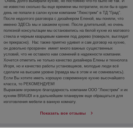
Очень долго выбирали кухню, но постоянно что-то было не так. И 
не известно сколько бы еще времени мы потратили, если бы в один 
день не попали в салон кухни компании "Люкстрем" в ТД "Град". 
После недолгого разговора с дизайнером Еленой, мы поняли, что 
именно ЗДЕСЬ мы и закажем кухню. После длительной, но очень 
полезной консультации мы остановились на белой кухне из матового 
стекла и черным кварцевым камнем под дерево (поверьте, выглядит 
он прекрасно).  Нас также приятно удивил и сам договор на кухню, 
он довольно прозрачен  имеет много важных существенных 
условий, что не оставило нам сомнений в надежности компании. 
Хочется отметить не только качество дизайнера Елены и технолога 
Игоря, но и качество работы установщиков, молодые люди всё 
сделали на высшем уровне (правда мы в этом и не сомневались). 

Если Вы хотите иметь хорошую современную кухню высочайшего 
класса, то РЕКОМЕНДУЕМ!

Выражаем огромную благодарность компании ООО "Люкстрем" и их 
кухням BRAUDI и в дальнейшем планируем еще обращаться для 
изготовления мебели в ванную комнату.
Показать все отзывы