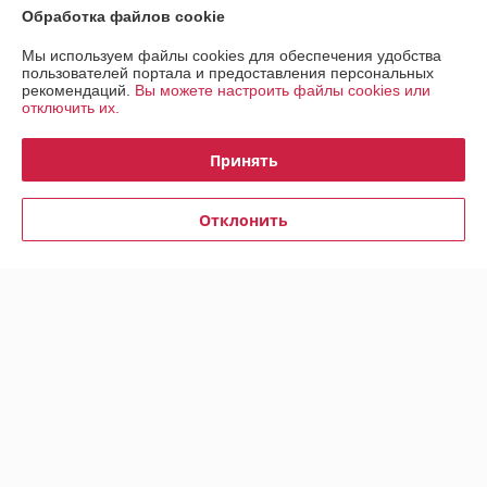
О нас
Обработка файлов cookie
Контакты
Мы используем файлы cookies для обеспечения удобства
пользователей портала и предоставления персональных
рекомендаций.
Вы можете настроить файлы cookies или
Доставка и оплата
отключить их.
График работы
Принять
Полная версия сайта
Отклонить
Политика обработки cookies
Сайт создан на платформе Deal.by
Информация для покупателя
Юридическое лицо:
Частное унитарное предприятие ЧУП "БРАУДИ
групп"
220101, г. Минск, ул. Якубова, д. 10, пом. 18, каб. 5
Регистрационный номер ЕГР: 193652772