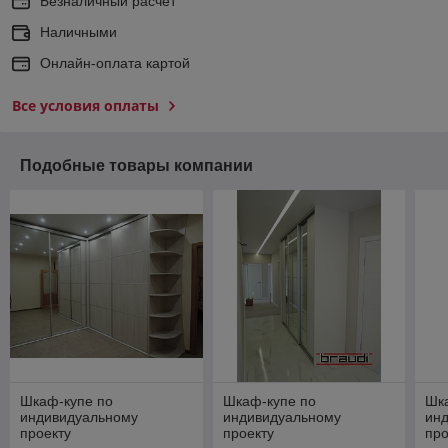
Безналичный расчет
Наличными
Онлайн-оплата картой
Все условия оплаты
Подобные товары компании
Шкаф-купе по
Шкаф-купе по
Шк
индивидуальному
индивидуальному
ин
проекту
проекту
про