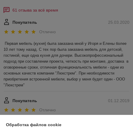
61 отзыва за всё время
Покупатель
25.03.2020
Отлично
Первая мебель (кухня) была заказана мной у Игоря и Елены более 
10 лет тому назад. С тех пор была заказана мебель для детской, 
гостиной, еще одна кухня для дочери. Высокопрофессиональный 
подход при составлении проекта, четкость при монтаже, доставка  в 
оговоренные сроки, отличная функциональность мебели - одни из 
основных качеств компании "Люкстрем". При необходимости 
приобретения встроенной мебели, выбор у меня будет один - ООО 
"Люкстрем"
Покупатель
01.12.2019
Отлично
Очень долго выбирали кухню, но постоянно что-то было не так. И 
Обработка файлов cookie
не известно сколько бы еще времени мы потратили, если бы в один 