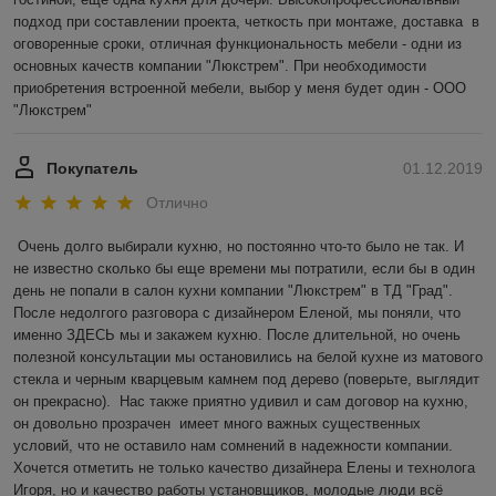
подход при составлении проекта, четкость при монтаже, доставка  в 
оговоренные сроки, отличная функциональность мебели - одни из 
основных качеств компании "Люкстрем". При необходимости 
приобретения встроенной мебели, выбор у меня будет один - ООО 
"Люкстрем"
Покупатель
01.12.2019
Отлично
Очень долго выбирали кухню, но постоянно что-то было не так. И 
не известно сколько бы еще времени мы потратили, если бы в один 
день не попали в салон кухни компании "Люкстрем" в ТД "Град". 
После недолгого разговора с дизайнером Еленой, мы поняли, что 
именно ЗДЕСЬ мы и закажем кухню. После длительной, но очень 
полезной консультации мы остановились на белой кухне из матового 
стекла и черным кварцевым камнем под дерево (поверьте, выглядит 
он прекрасно).  Нас также приятно удивил и сам договор на кухню, 
он довольно прозрачен  имеет много важных существенных 
условий, что не оставило нам сомнений в надежности компании. 
Хочется отметить не только качество дизайнера Елены и технолога 
Игоря, но и качество работы установщиков, молодые люди всё 