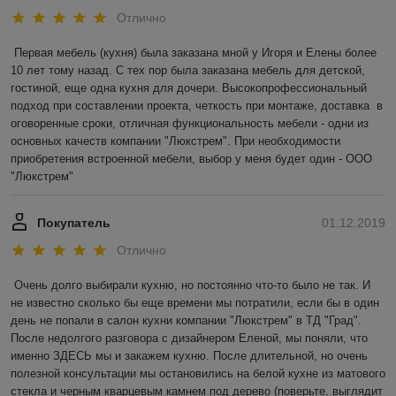
Отлично
Первая мебель (кухня) была заказана мной у Игоря и Елены более 
10 лет тому назад. С тех пор была заказана мебель для детской, 
гостиной, еще одна кухня для дочери. Высокопрофессиональный 
подход при составлении проекта, четкость при монтаже, доставка  в 
оговоренные сроки, отличная функциональность мебели - одни из 
основных качеств компании "Люкстрем". При необходимости 
приобретения встроенной мебели, выбор у меня будет один - ООО 
"Люкстрем"
Покупатель
01.12.2019
Отлично
Очень долго выбирали кухню, но постоянно что-то было не так. И 
не известно сколько бы еще времени мы потратили, если бы в один 
день не попали в салон кухни компании "Люкстрем" в ТД "Град". 
После недолгого разговора с дизайнером Еленой, мы поняли, что 
именно ЗДЕСЬ мы и закажем кухню. После длительной, но очень 
полезной консультации мы остановились на белой кухне из матового 
стекла и черным кварцевым камнем под дерево (поверьте, выглядит 